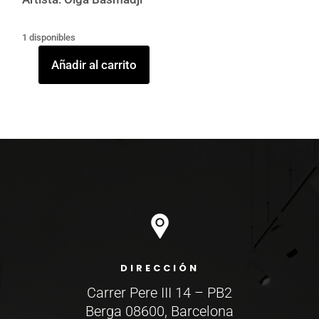
1 disponibles
Añadir al carrito
Rostro
de
niña
cantidad
DIRECCIÓN
Carrer Pere III 14 – PB2
Berga 08600, Barcelona