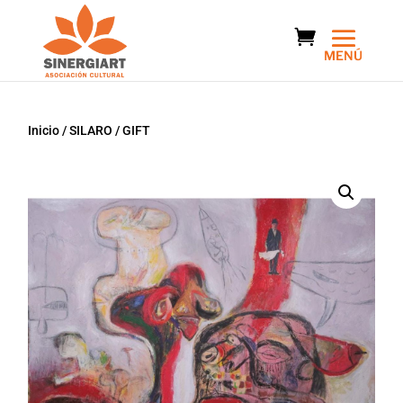
Inicio
/
SILARO
/ GIFT